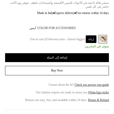
تنتشر هالة ناعمة في الأجواء، تلامس الأقمشة والمساحات بلطف: جوهر يوم الأحد،
حاضر في كل نَفَس.
Made in Italy
Express delivery
Free returns within 14 days
COLOR FOR ACCESSORIES:
أبيض
True to size (If between sizes - choose bigger)
إزالة
متوفر في المخزون
إضافة إلى السلة
Buy Now
Unsure about the fit?
Check our precise size guide
Our fashion experts are ready to assist you
WhatsApp stylist
Returns are easy, free, and available within 14 days.
Return & Refund