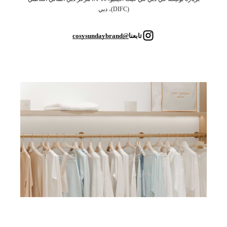
(DIFC)، دبي
تابعنا
@cosysundaybrand