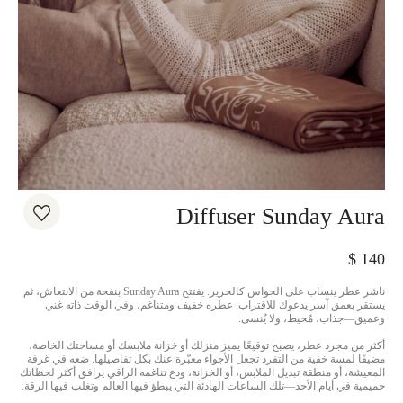
Diffuser Sunday Aura
$
140
ناشر عطر ينساب على الحواس كالحرير. يفتتح Sunday Aura بنفحة من الانتعاش، ثم
يستقر بعمق آسر يدعوك للاقتراب. عطره خفيف ومتناغم، وفي الوقت ذاته غني
وعميق—جذاب، مُحيط، ولا يُنسى.
أكثر من مجرد عطر، يصبح توقيعًا يميز منزلك أو خزانة ملابسك أو مساحتك الخاصة،
مضيفًا لمسة خفية من التفرد تجعل الأجواء معبّرة عنك بكل تفاصيلها. ضعه في غرفة
المعيشة، أو منطقة تبديل الملابس، أو الخزانة، ودع تناغمه الراقي يرافق أكثر لحظاتك
حميمية في أيام الأحد—تلك الساعات الهادئة التي يبطؤ فيها العالم وتغلب فيها الرقة.