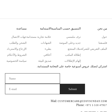
من نحن
التنسيق حسب المناسبة
الاستدامة
مساعدة
حول
ترف ملمسي
علامة تجارية مستدامة
جهات الاتصال
فلسفتنا
جديد وعلى الموضة
الشهادات
الشحن والطلب
الملف التعريفي للشركة
ملاذ المنتجع
بطيء
الإرجاع والاسترداد
إطلالة المكتب
أخلاقي
الشروط والأحكام
إلهام الإطلالات
صديق للبيئة
سياسة الخصوصية
اشتركي لتصلك عروض أسبوعية خاصة على الفخامة المستدامة.
Please leave this field empty.
Mail:
CUSTOMERCARE@COSYSUNDAY.COM
Phone:
+971 5 510 47957