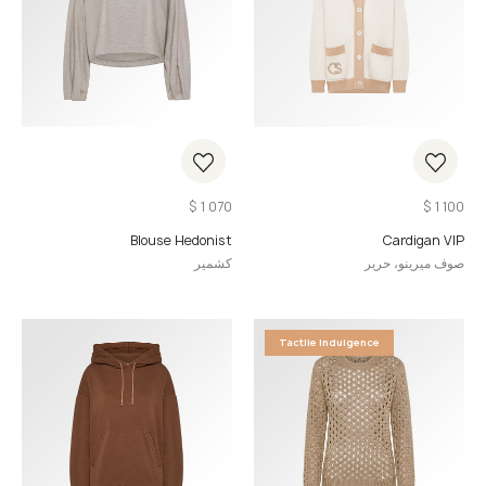
$
1 070
$
1 100
Blouse Hedonist
Cardigan VIP
صوف ميرينو، حرير
كشمير
Tactile Indulgence