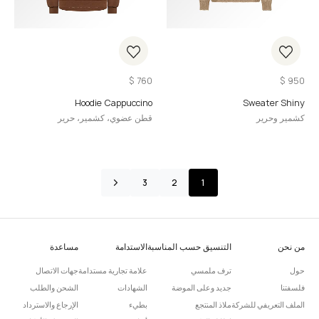
$
760
$
950
Hoodie Cappuccino
Sweater Shiny
كشمير وحرير
قطن عضوي، كشمير، حرير
3
2
1
من نحن
التنسيق حسب المناسبة
الاستدامة
مساعدة
حول
ترف ملمسي
علامة تجارية مستدامة
جهات الاتصال
فلسفتنا
جديد وعلى الموضة
الشهادات
الشحن والطلب
الملف التعريفي للشركة
ملاذ المنتجع
بطيء
الإرجاع والاسترداد