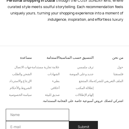
Personal Shopping in Dubai
through the COSY SUNDAY lens, where
curated style meets soulful storytelling. Each recommendation feels
uniquely yours, turning your shopping experience into a moment of
indulgence, inspiration, and effortless luxury.
من نحن
التنسيق حسب المناسبة
الاستدامة
مساعدة
حول
ترف ملمسي
علامة تجارية مستدامة
جهات الاتصال
فلسفتنا
جديد وعلى الموضة
الشهادات
الشحن والطلب
الملف التعريفي للشركة
ملاذ المنتجع
بطيء
الإرجاع والاسترداد
إطلالة المكتب
أخلاقي
الشروط والأحكام
إلهام الإطلالات
صديق للبيئة
سياسة الخصوصية
اشتركي لتصلك عروض أسبوعية خاصة على الفخامة المستدامة.
Please leave this field empty.