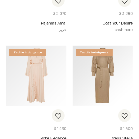
$
2 070
$
3 260
Pajamas Amal
Coat Your Desire
cashmere
حرير
Tactile Indulgence
Tactile Indulgence
$
1 430
$
1 600
Robe Elegance
Dress Stella