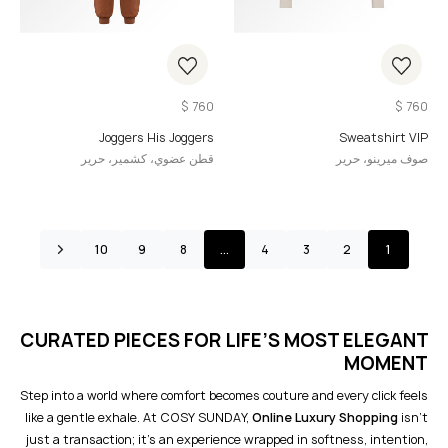
$
760
$
760
Joggers His Joggers
Sweatshirt VIP
صوف ميرينو، حرير
قطن عضوي، كشمير، حرير
10
9
8
…
4
3
2
1
CURATED PIECES FOR LIFE’S MOST ELEGANT
MOMENT
Step into a world where comfort becomes couture and every click feels
like a gentle exhale. At COSY SUNDAY,
Online Luxury Shopping
isn’t
just a transaction; it’s an experience wrapped in softness, intention,